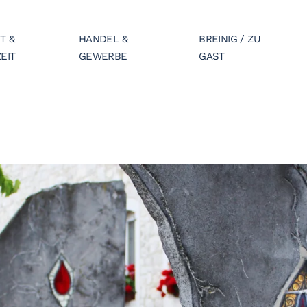
T &
HANDEL &
BREINIG / ZU
EIT
GEWERBE
GAST