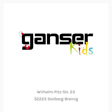
Wilhelm-Pitz-Str. 23
52223 Stolberg-Breinig